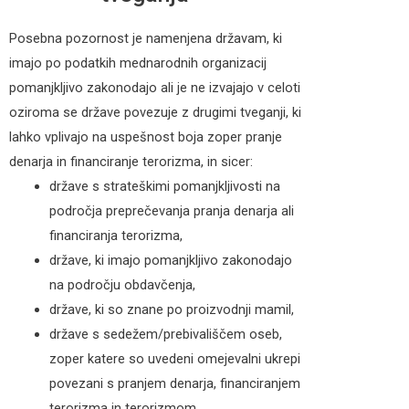
Posebna pozornost je namenjena državam, ki
imajo po podatkih mednarodnih organizacij
pomanjkljivo zakonodajo ali je ne izvajajo v celoti
oziroma se države povezuje z drugimi tveganji, ki
lahko vplivajo na uspešnost boja zoper pranje
denarja in financiranje terorizma, in sicer:
države s strateškimi pomanjkljivosti na
področja preprečevanja pranja denarja ali
financiranja terorizma,
države, ki imajo pomanjkljivo zakonodajo
na področju obdavčenja,
države, ki so znane po proizvodnji mamil,
države s sedežem/prebivališčem oseb,
zoper katere so uvedeni omejevalni ukrepi
povezani s pranjem denarja, financiranjem
terorizma in terorizmom.