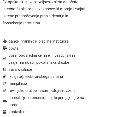
Evropska direktiva in veljavni zakon določata
izrecno širok krog zavezancev, ki morajo izvajati
ukrepe preprečevanja pranja denarja in
financiranja terorizma.
banke, hranilnice, plačilne institucije
pošta
borznoposredniške hiše, investicijski in
vzajemni skladi, pokojninske družbe
zavarovalnice
izdajatelji elektronskega denarja
menjalnice
revizijske družbe in samostojni revizorji
prireditelji in koncesionarji, ki prirejajo igre na
srečo
zastavljalnice