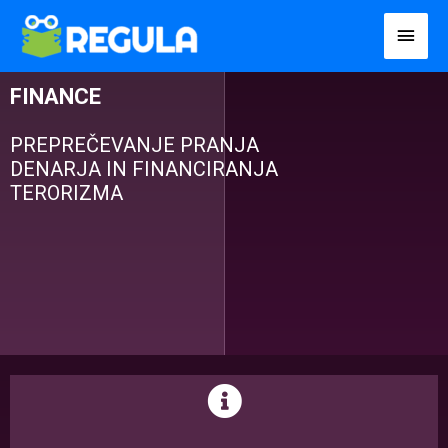
Пређи
Глав
на
избо
садржај
FINANCE
PREPREČEVANJE PRANJA
DENARJA IN FINANCIRANJA
TERORIZMA