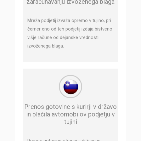
zaračunavanju izvoženega blaga
Mreža podjetij izvaža opremo v tujino, pri
čemer eno od teh podjetij izdaja bistveno
višje račune od dejanske vrednosti
izvoženega blaga.
Prenos gotovine s kurirji v državo
in plačila avtomobilov podjetju v
tujini
Prenos gotovine s kurirji v državo in