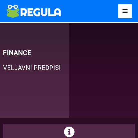
Пређи
Глав
на
избо
садржај
FINANCE
VELJAVNI PREDPISI