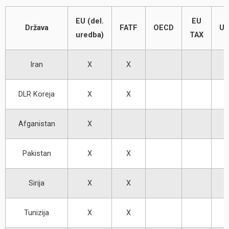
EU (del.
EU
Država
FATF
OECD
U
uredba)
TAX
Iran
X
X
DLR Koreja
X
X
Afganistan
X
Pakistan
X
X
Sirija
X
X
Tunizija
X
X