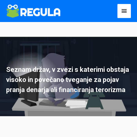
Пређи
Глав
на
избо
садржај
Seznam držav, v zvezi s katerimi obstaja
visoko in povečano tveganje za pojav
pranja denarja ali financiranja terorizma