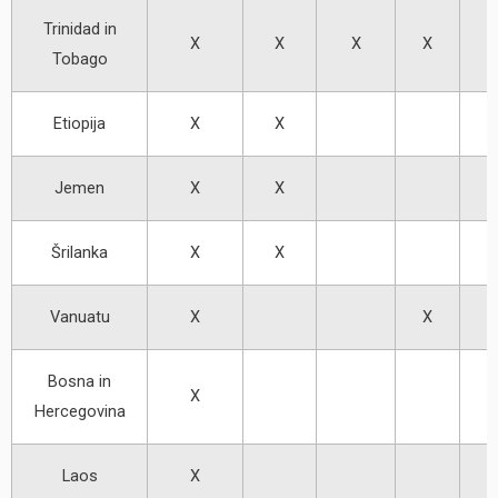
Trinidad in
X
X
X
X
Tobago
Etiopija
X
X
Jemen
X
X
Šrilanka
X
X
Vanuatu
X
X
Bosna in
X
Hercegovina
Laos
X