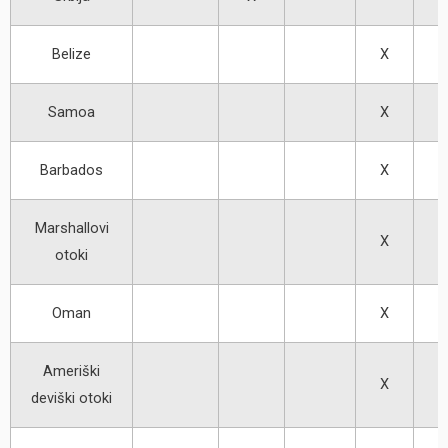
Belize
X
Samoa
X
Barbados
X
Marshallovi
X
otoki
Oman
X
Ameriški
X
deviški otoki