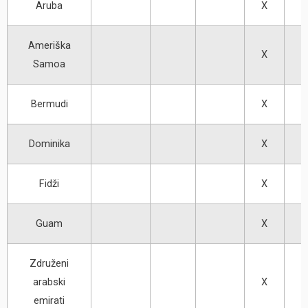
Aruba
X
Ameriška
X
Samoa
Bermudi
X
Dominika
X
Fidži
X
Guam
X
Združeni
arabski
X
emirati