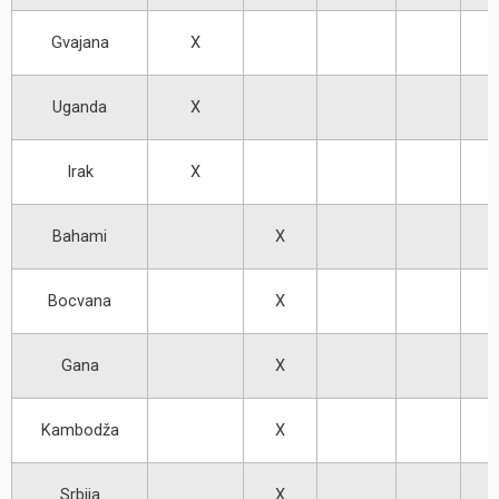
Gvajana
X
Uganda
X
Irak
X
Bahami
X
Bocvana
X
Gana
X
Kambodža
X
Srbija
X