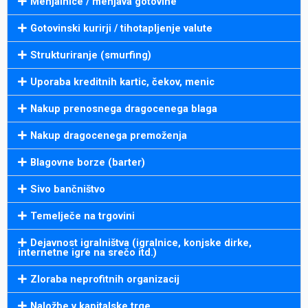
Menjalnice / menjava gotovine
Gotovinski kurirji / tihotapljenje valute
Strukturiranje (smurfing)
Uporaba kreditnih kartic, čekov, menic
Nakup prenosnega dragocenega blaga
Nakup dragocenega premoženja
Blagovne borze (barter)
Sivo bančništvo
Temelječe na trgovini
Dejavnost igralništva (igralnice, konjske dirke,
internetne igre na srečo itd.)
Zloraba neprofitnih organizacij
Naložbe v kapitalske trge