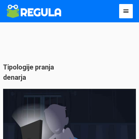
Пређи
Глав
на
избо
садржај
Tipologije pranja
denarja