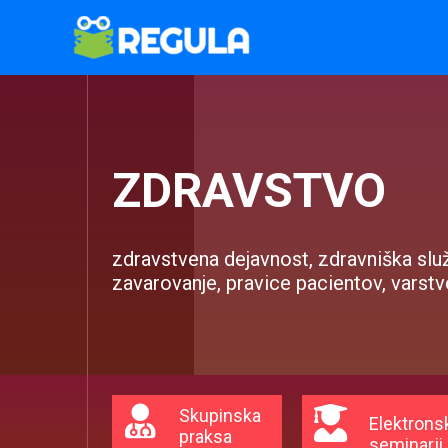
Пређи
на
садржај
ZDRAVSTVO
zdravstvena dejavnost, zdravniška slu
zavarovanje, pravice pacientov, varst
Skupinska
Elektrons
praksa
seminarji