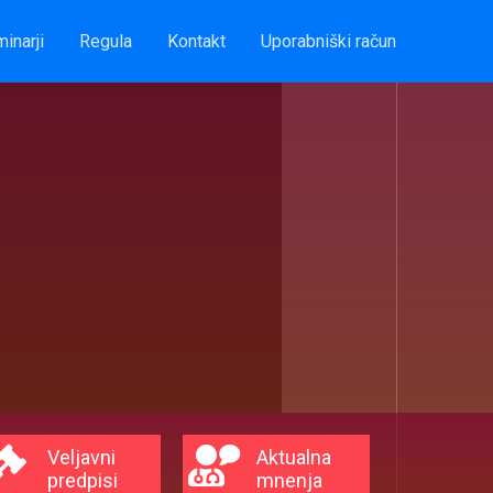
inarji
Regula
Kontakt
Uporabniški račun
Veljavni
Aktualna
predpisi
mnenja