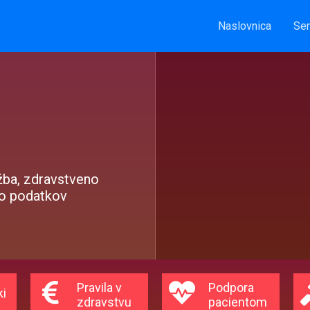
Naslovnica
Sem
žba, zdravstveno
vo podatkov
Pravila v
Podpora
ki
zdravstvu
pacientom