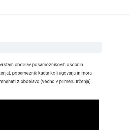
m vrstam obdelav posameznikovih osebnih
rženja), posameznik kadar koli ugovarja in mora
enehati z obdelavo (vedno v primeru trženja).