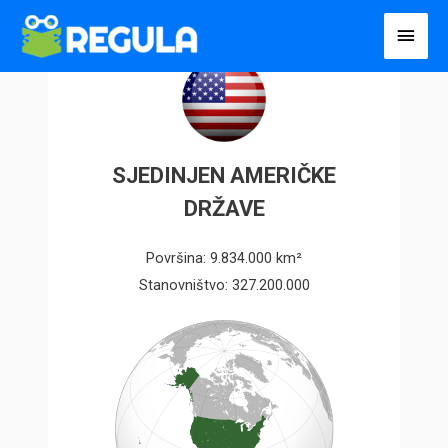
Пређи
Глав
на
избо
садржај
SJEDINJEN AMERIČKE
DRŽAVE
Površina: 9.834.000 km²
Stanovništvo: 327.200.000