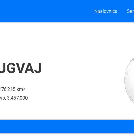
Naslovnica
Sem
UGVAJ
 176.215 km²
vo: 3.457.000