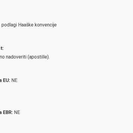
na podlagi Haaške konvencije
t:
no nadoveriti (apostille).
ca EU:
NE
ca EBR:
NE