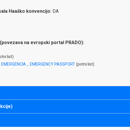
isala Haaško konvencijo:
DA
(povezava na evropski portal PRADO):
tni list)
 EMERGENCIA _ EMERGENCY PASSPORT
(potni list)
kcije)