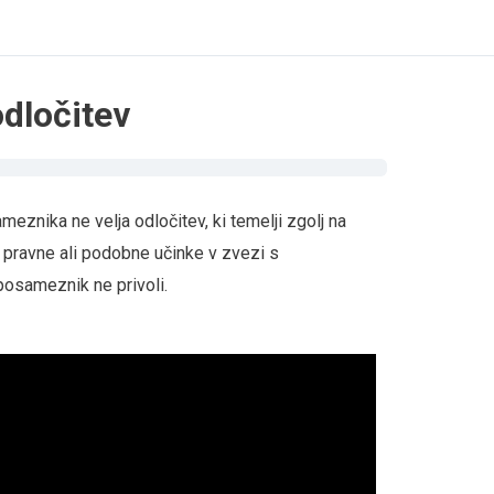
odločitev
eznika ne velja odločitev, ki temelji zgolj na
a pravne ali podobne učinke v zvezi s
posameznik ne privoli.