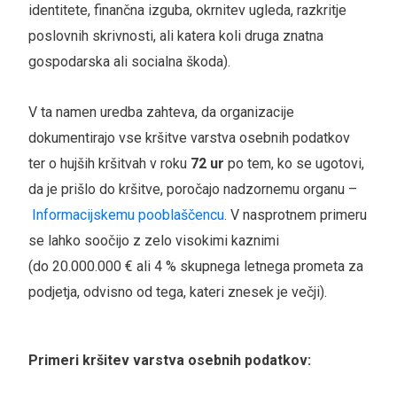
identitete, finančna izguba, okrnitev ugleda, razkritje
poslovnih skrivnosti, ali katera koli druga znatna
gospodarska ali socialna škoda).
V ta namen uredba zahteva, da organizacije
dokumentirajo vse kršitve varstva osebnih podatkov
ter o hujših kršitvah v roku
72 ur
po tem, ko se ugotovi,
da je prišlo do kršitve, poročajo nadzornemu organu –
Informacijskemu pooblaščencu
. V nasprotnem primeru
se lahko soočijo z zelo visokimi kaznimi
(do
20.000.000 € ali 4 % skupnega letnega prometa za
podjetja, odvisno od tega, kateri znesek je večji
).
Primeri kršitev varstva osebnih podatkov: