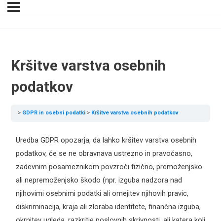
Kršitve varstva osebnih
podatkov
GDPR in osebni podatki
Kršitve varstva osebnih podatkov
Uredba GDPR opozarja, da lahko kršitev varstva osebnih
podatkov, če se ne obravnava ustrezno in pravočasno,
zadevnim posameznikom povzroči fizično, premoženjsko
ali nepremoženjsko škodo (npr. izguba nadzora nad
njihovimi osebnimi podatki ali omejitev njihovih pravic,
diskriminacija, kraja ali zloraba identitete, finančna izguba,
okrnitev ugleda, razkritje poslovnih skrivnosti, ali katera koli