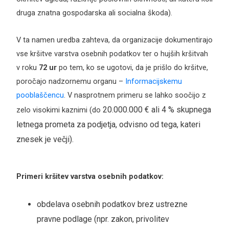
druga znatna gospodarska ali socialna škoda).
V ta namen uredba zahteva, da organizacije dokumentirajo
vse kršitve varstva osebnih podatkov ter o hujših kršitvah
v roku
72 ur
po tem, ko se ugotovi, da je prišlo do kršitve,
poročajo nadzornemu organu –
Informacijskemu
pooblaščencu
. V nasprotnem primeru se lahko soočijo z
20.000.000 € ali 4 % skupnega
zelo visokimi kaznimi (do
letnega prometa za podjetja, odvisno od tega, kateri
znesek je večji
).
Primeri kršitev varstva osebnih podatkov:
obdelava osebnih podatkov brez ustrezne
pravne podlage (npr. zakon, privolitev