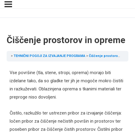
Čiščenje prostorov in opreme
TEHNIČNI POGOJI ZA IZVAJANJE PROGRAMA
Čiščenje prostorov in opreme
Vse površine (tla, stene, stropi, oprema) morajo biti
izdelane tako, da so gladke ter jih je mogoče mokro čistiti
in razkuževati. Oblazinjena oprema s tkanimi materiali ter
preproge niso dovoljeni.
Čistilo, razkužilo ter ustrezen pribor za izvajanje čiščenja:
ločen pribor za čiščenje nečistih površin in prostorov ter
poseben pribor za čiščenje čistih prostorov. Čistilni pribor