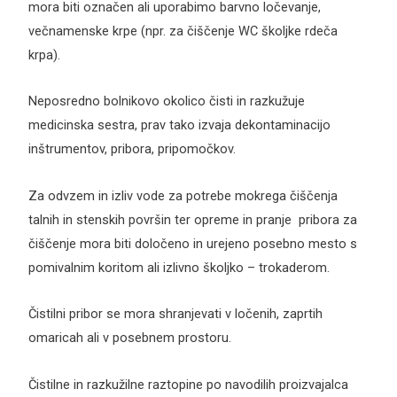
mora biti označen ali uporabimo barvno ločevanje,
večnamenske krpe (npr. za čiščenje WC školjke rdeča
krpa).
Neposredno bolnikovo okolico čisti in razkužuje
medicinska sestra, prav tako izvaja dekontaminacijo
inštrumentov, pribora, pripomočkov.
Za odvzem in izliv vode za potrebe mokrega čiščenja
talnih in stenskih površin ter opreme in pranje pribora za
čiščenje mora biti določeno in urejeno posebno mesto s
pomivalnim koritom ali izlivno školjko – trokaderom.
Čistilni pribor se mora shranjevati v ločenih, zaprtih
omaricah ali v posebnem prostoru.
Čistilne in razkužilne raztopine po navodilih proizvajalca