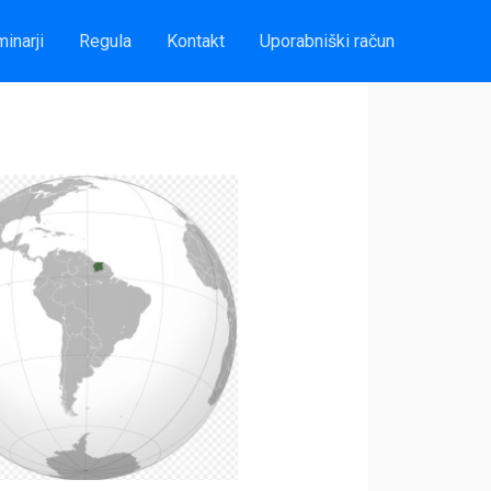
inarji
Regula
Kontakt
Uporabniški račun