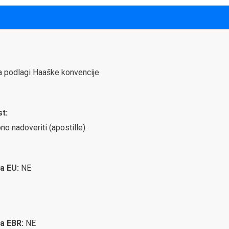
na podlagi Haaške konvencije
t:
no nadoveriti (apostille).
ca EU:
NE
ca EBR:
NE