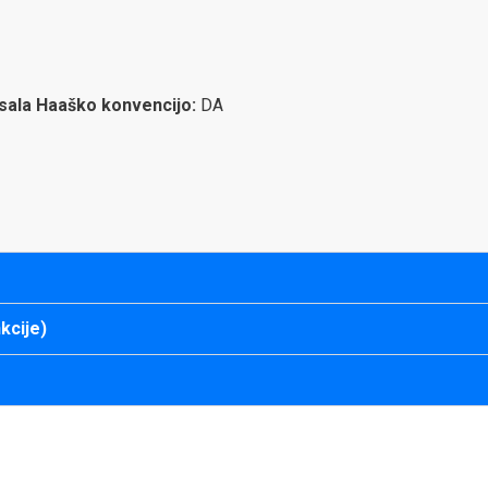
isala Haaško konvencijo:
DA
kcije)