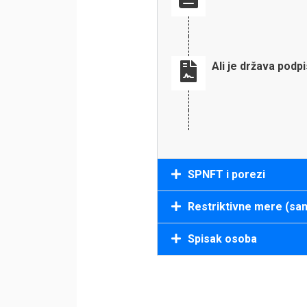
Ali je država podp
SPNFT i porezi
Restriktivne mere (san
Spisak osoba