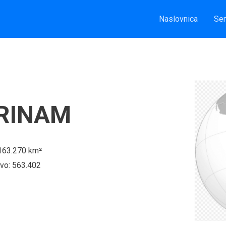
Naslovnica
Sem
RINAM
 163.270 km²
tvo: 563.402