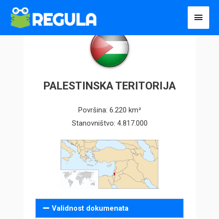
Пређи
Глав
на
избо
садржај
PALESTINSKA TERITORIJA
Površina: 6.220 km²
Stanovništvo: 4.817.000
Validnost dokumenata