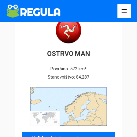
Пређи
Глав
на
избо
садржај
OSTRVO MAN
Površina: 572 km²
Stanovništvo: 84.287