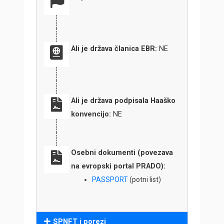
Ali je država članica EBR:
NE
Ali je država podpisala Haaško
konvencijo:
NE
Osebni dokumenti (povezava
na evropski portal PRADO):
PASSPORT
(potni list)
SPNFT i porezi