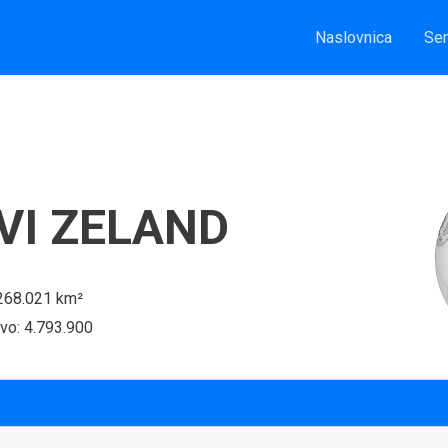
Naslovnica
Sem
VI ZELAND
 268.021 km²
vo: 4.793.900