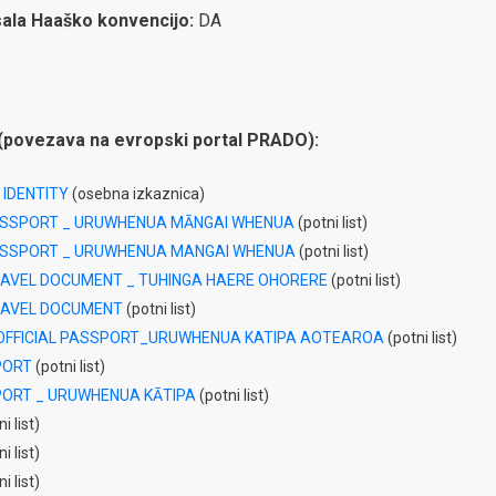
isala Haaško konvencijo:
DA
(povezava na evropski portal PRADO):
 IDENTITY
(osebna izkaznica)
ASSPORT _ URUWHENUA MĀNGAI WHENUA
(potni list)
ASSPORT _ URUWHENUA MANGAI WHENUA
(potni list)
AVEL DOCUMENT _ TUHINGA HAERE OHORERE
(potni list)
AVEL DOCUMENT
(potni list)
OFFICIAL PASSPORT_URUWHENUA KATIPA AOTEAROA
(potni list)
PORT
(potni list)
PORT _ URUWHENUA KĀTIPA
(potni list)
i list)
i list)
i list)