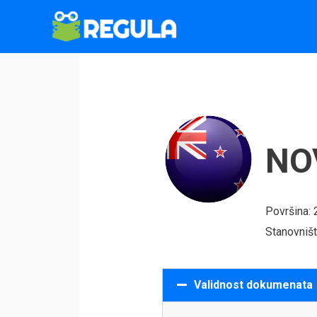
Пређи
на
садржај
NO
Površina:
Stanovništ
Validnost dokumenata