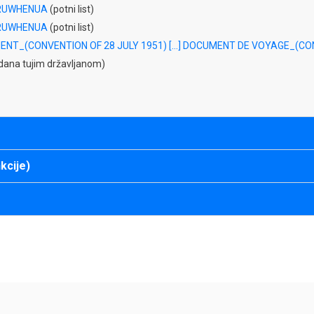
RUWHENUA
(potni list)
RUWHENUA
(potni list)
NT_(CONVENTION OF 28 JULY 1951) […] DOCUMENT DE VOYAGE_(CON
izdana tujim državljanom)
kcije)