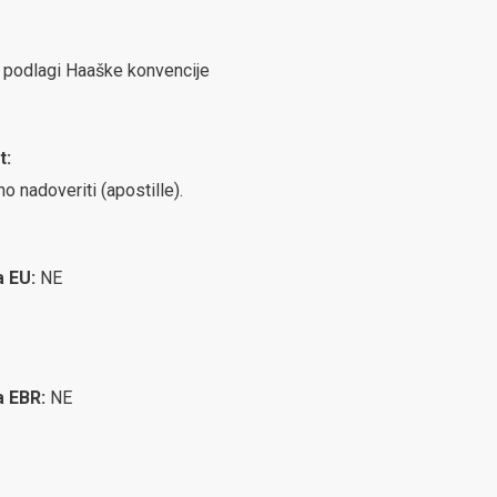
na podlagi Haaške konvencije
t:
no nadoveriti (apostille).
a EU:
NE
ca EBR:
NE