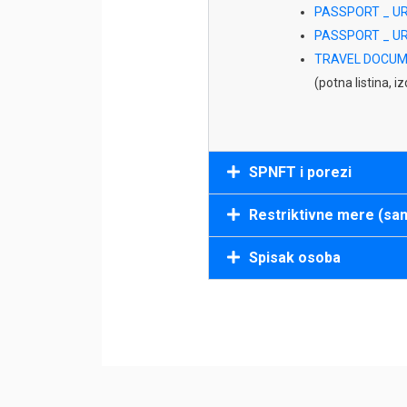
PASSPORT _ U
PASSPORT _ U
TRAVEL DOCUME
(potna listina, 
SPNFT i porezi
Restriktivne mere (san
Spisak osoba