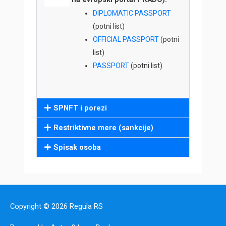
DIPLOMATIC PASSPORT
(potni list)
OFFICIAL PASSPORT
(potni
list)
PASSPORT
(potni list)
SPNFT i porezi
Restriktivne mere (sankcije)
Spisak osoba
Copyright © 2026
Regula RS