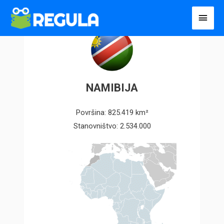
Пређи
Глав
на
избо
садржај
NAMIBIJA
Površina: 825.419 km²
Stanovništvo: 2.534.000