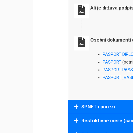
Ali je država podp
Osebni dokumenti 
PASPORT DIPL
PASPORT
(potni 
PASPORT PAS
PASPORT_RAS
SPNFT i porezi
Restriktivne mere (san