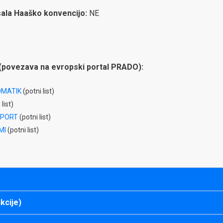
isala Haaško konvencijo:
NE
(povezava na evropski portal PRADO):
OMATIK
(potni list)
list)
SPORT
(potni list)
MI
(potni list)
kcije)