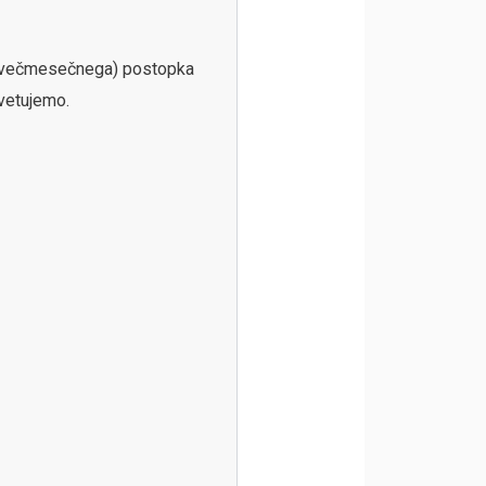
a (večmesečnega) postopka
vetujemo.