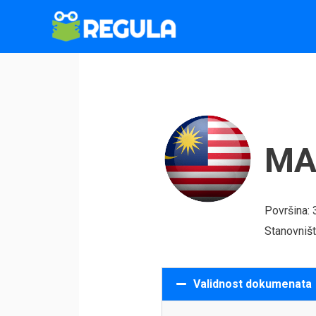
Пређи
на
садржај
MA
Površina:
Stanovniš
Validnost dokumenata