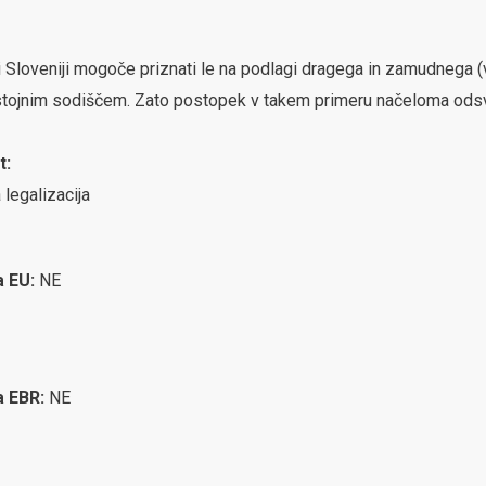
ki Sloveniji mogoče priznati le na podlagi dragega in zamudneg
ristojnim sodiščem. Zato postopek v takem primeru načeloma ods
t:
 legalizacija
a EU:
NE
ca EBR:
NE