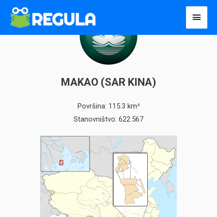
Пређи
Глав
на
избо
садржај
MAKAO (SAR KINA)
Površina: 115.3 km²
Stanovništvo: 622.567