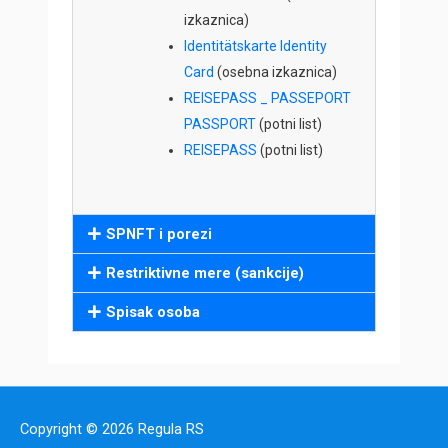
izkaznica)
Identitätskarte Identity
Card
(osebna izkaznica)
REISEPASS _ PASSEPORT
PASSPORT
(potni list)
REISEPASS
(potni list)
SPNFT i porezi
Restriktivne mere (sankcije)
Spisak osoba
Copyright © 2026
Regula RS