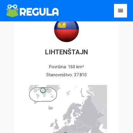
Пређи
Глав
на
избо
садржај
LIHTENŠTAJN
Površina: 160 km²
Stanovništvo: 37.810