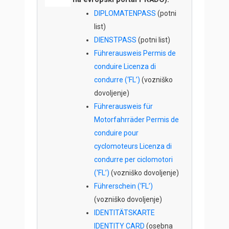
DIPLOMATENPASS
(potni
list)
DIENSTPASS
(potni list)
Führerausweis Permis de
conduire Licenza di
condurre (‘FL’)
(vozniško
dovoljenje)
Führerausweis für
Motorfahrräder Permis de
conduire pour
cyclomoteurs Licenza di
condurre per ciclomotori
(‘FL’)
(vozniško dovoljenje)
Führerschein (‘FL’)
(vozniško dovoljenje)
IDENTITÄTSKARTE
IDENTITY CARD
(osebna