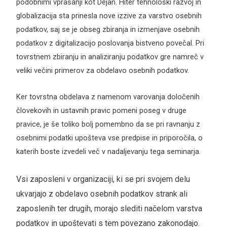
podobnimi vprašanji kot Dejan. Hiter tehnološki razvoj in
globalizacija sta prinesla nove izzive za varstvo osebnih
podatkov, saj se je obseg zbiranja in izmenjave osebnih
podatkov z digitalizacijo poslovanja bistveno povečal. Pri
tovrstnem zbiranju in analiziranju podatkov gre namreč v
veliki večini primerov za obdelavo osebnih podatkov.
Ker tovrstna obdelava z namenom varovanja določenih
človekovih in ustavnih pravic pomeni poseg v druge
pravice, je še toliko bolj pomembno da se pri ravnanju z
osebnimi podatki upošteva vse predpise in priporočila, o
katerih boste izvedeli več v nadaljevanju tega seminarja.
Vsi zaposleni v organizaciji, ki se pri svojem delu
ukvarjajo z obdelavo osebnih podatkov strank ali
zaposlenih ter drugih, morajo slediti načelom varstva
podatkov in upoštevati s tem povezano zakonodajo.