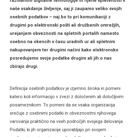
razmahom digitalne tehnologije in njene vpletenosti v
naše vsakdanje življenje, saj ji zaupamo veliko svojih
osebnih podatkov – naj bo to pri komunikaciji z
drugimi po elektronski pošti ali družbenih omrežjih,
urejanjem obveznosti na spletnih portalih namesto
osebno na okencih v času uradnih ur ali spletnim
nakupovanjem ter drugimi načini kako elektronsko
posredujemo svoje podatke drugim ali jih o nas
zbirajo drugi.
Definicija osebnih podatkov je izjemno široka in pomeni
katero koli informacijo v zvezi z določenim ali določljivim
posameznikom. To pomeni da se vsaka organizacija
srečuje z osebnimi podatki in obveznostmi njihovega
varovanja praktično na vseh področjih svojega delovanja.
Podatki, ki jih organizacije uporabljajo pri svojem