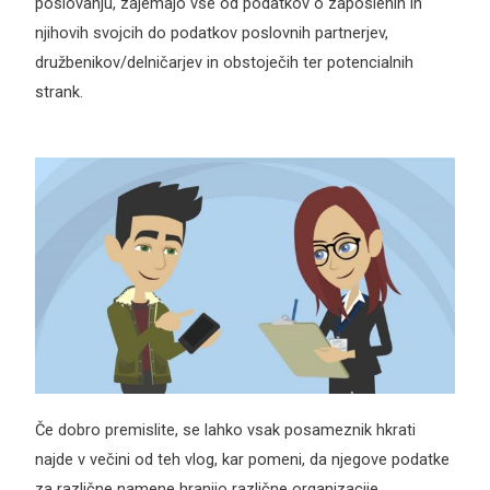
poslovanju, zajemajo vse od podatkov o zaposlenih in
njihovih svojcih do podatkov poslovnih partnerjev,
družbenikov/delničarjev in obstoječih ter potencialnih
strank.
Če dobro premislite, se lahko vsak posameznik hkrati
najde v večini od teh vlog, kar pomeni, da njegove podatke
za različne namene hranijo različne organizacije.