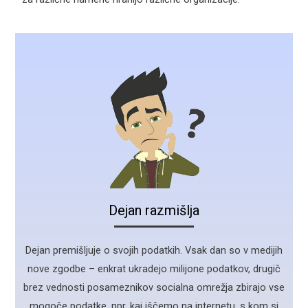
Dejan razmišlja
Dejan premišljuje o svojih podatkih. Vsak dan so v medijih
nove zgodbe – enkrat ukradejo milijone podatkov, drugič
brez vednosti posameznikov socialna omrežja zbirajo vse
mogoče podatke, npr. kaj iščemo na internetu, s kom si