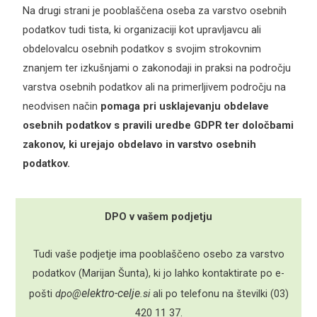
Na drugi strani je pooblaščena oseba za varstvo osebnih
podatkov tudi tista, ki organizaciji kot upravljavcu ali
obdelovalcu osebnih podatkov s svojim strokovnim
znanjem ter izkušnjami o zakonodaji in praksi na področju
varstva osebnih podatkov ali na primerljivem področju na
neodvisen način
pomaga pri usklajevanju obdelave
osebnih podatkov s pravili uredbe GDPR ter določbami
zakonov, ki urejajo obdelavo in varstvo osebnih
podatkov.
DPO v vašem podjetju
Tudi vaše podjetje ima pooblaščeno osebo za varstvo
podatkov (Marijan Šunta), ki jo lahko kontaktirate po e-
elektro-celje
pošti
dpo@
.si
ali po telefonu na številki (03)
420 11 37.