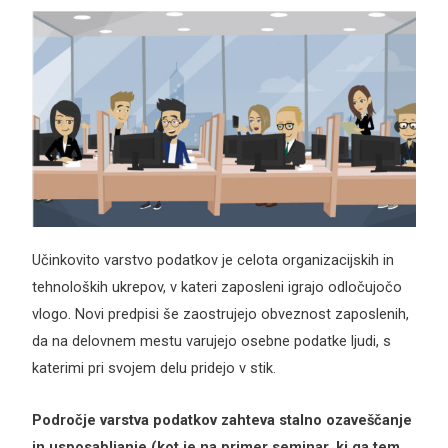
Učinkovito varstvo podatkov je celota organizacijskih in
tehnoloških ukrepov, v kateri zaposleni igrajo odločujočo
vlogo. Novi predpisi še zaostrujejo obveznost zaposlenih,
da na delovnem mestu varujejo osebne podatke ljudi, s
katerimi pri svojem delu pridejo v stik.
Področje varstva podatkov zahteva stalno ozaveščanje
in usposabljanje (kot je na primer seminar, ki ga tem