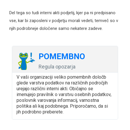
Del tega so tudi interni akti podjetij, kjer pa ni predpisano
vse, kar bi zaposleni v podjetju morali vedeti, temveč so v
njih podrobneje določene samo nekatere zadeve.
Опширн
POMEMBNO
Regula opozarja
V vaši organizaciji veliko pomembnih določb
glede varstva podatkov na različnih področjih
urejajo različni interni akti. Običajno se
imenujejo pravilnik o varstvu osebnih podatkov,
poslovnik varovanja informacij, varnostna
politika ali kaj podobnega. Priporočamo, da si
jih podrobno preberete.