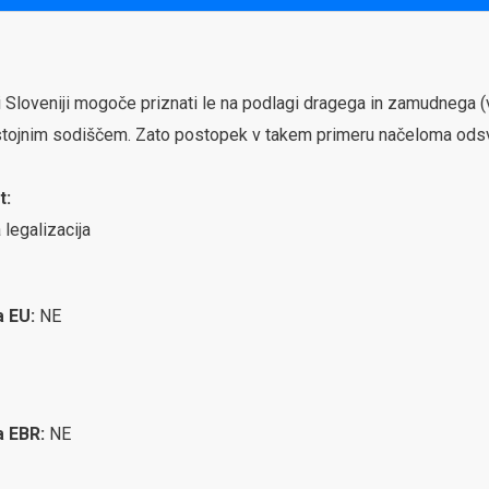
ki Sloveniji mogoče priznati le na podlagi dragega in zamudneg
ristojnim sodiščem. Zato postopek v takem primeru načeloma ods
t:
 legalizacija
a EU:
NE
ca EBR:
NE