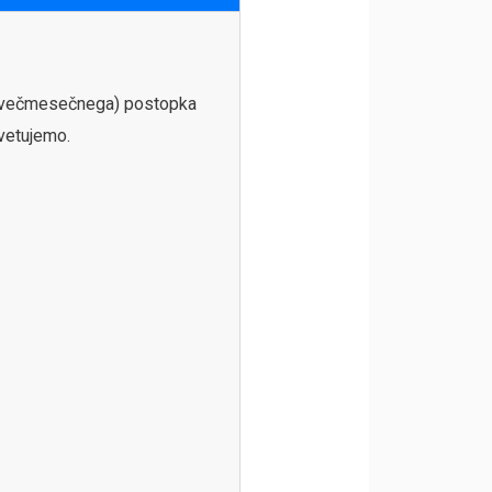
a (večmesečnega) postopka
vetujemo.