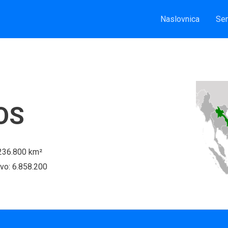
Naslovnica
Sem
OS
 236.800 km²
vo: 6.858.200