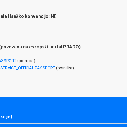
isala Haaško konvencijo:
NE
(povezava na evropski portal PRADO):
ASSPORT
(potni list)
SERVICE_OFFICIAL PASSPORT
(potni list)
kcije)