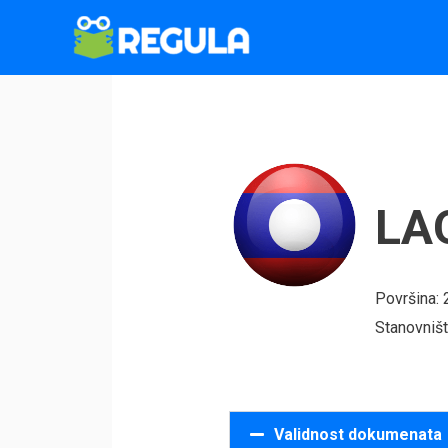
Пређи
на
садржај
LA
Površina:
Stanovništ
Validnost dokumenata