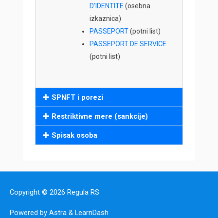
D’IDENTITE
(osebna
izkaznica)
PASSEPORT
(potni list)
PASSEPORT DE SERVICE
(potni list)
SPNFT i porezi
Restriktivne mere (sankcije)
Spisak osoba
Copyright © 2026
Regula RS
Powered by Astra & LearnDash