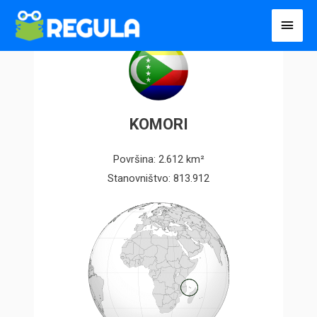
Пређи
Глав
на
избо
садржај
KOMORI
Površina: 2.612 km²
Stanovništvo: 813.912