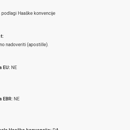
na podlagi Haaške konvencije
t:
no nadoveriti (apostille).
ca EU:
NE
ca EBR:
NE