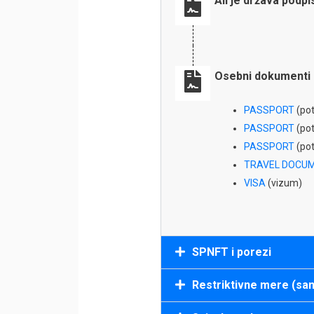
Ali je država podp
Osebni dokumenti 
PASSPORT
(potn
PASSPORT
(potn
PASSPORT
(potn
TRAVEL DOCUME
VISA
(vizum)
SPNFT i porezi
Restriktivne mere (san