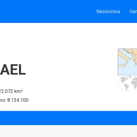
Naslovnica
Sem
RAEL
 22.072 km²
vo: 8.134.100