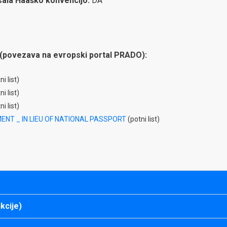
isala Haaško konvencijo:
DA
(povezava na evropski portal PRADO):
i list)
i list)
i list)
NT _ IN LIEU OF NATIONAL PASSPORT
(potni list)
kcije)