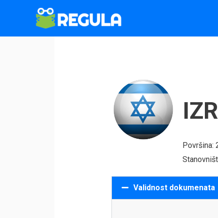
Пређи
на
садржај
IZ
Površina:
Stanovništ
Validnost dokumenata