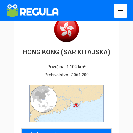
Пређи
Глав
на
избо
садржај
HONG KONG (SAR KITAJSKA)
Površina: 1.104 km²
Prebivalstvo: 7.061.200