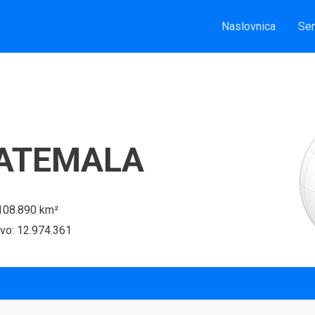
Naslovnica
Sem
ATEMALA
 108.890 km²
tvo: 12.974.361