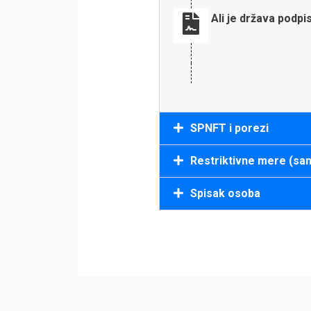
Ali je država podp
SPNFT i porezi
Restriktivne mere (san
Spisak osoba