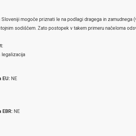
ki Sloveniji mogoče priznati le na podlagi dragega in zamudneg
ristojnim sodiščem. Zato postopek v takem primeru načeloma ods
t:
 legalizacija
a EU:
NE
ca EBR:
NE