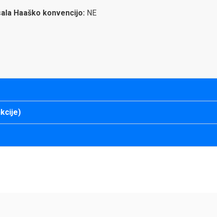
isala Haaško konvencijo:
NE
kcije)