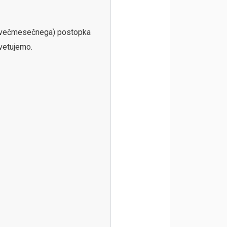
a (večmesečnega) postopka
vetujemo.