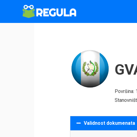
Пређи
на
садржај
GV
Površina:
Stanovniš
Validnost dokumenata