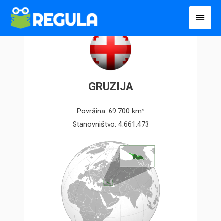
Пређи
Глав
на
избо
садржај
GRUZIJA
Površina: 69.700 km²
Stanovništvo: 4.661.473