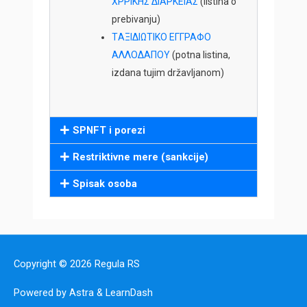
ΧΡΡΙΚΗΣ ΔΙΑΡΚΕΙΑΣ
(listina o
prebivanju)
TΑΞΙΔΙΩΤΙΚΟ ΕΓΓΡΑΦΟ
ΑΛΛΟΔΑΠΟΥ
(potna listina,
izdana tujim državljanom)
SPNFT i porezi
Restriktivne mere (sankcije)
Spisak osoba
Copyright © 2026
Regula RS
Powered by Astra & LearnDash