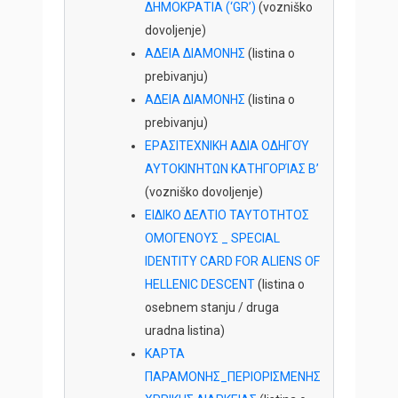
ΔΗΜΟΚΡΑΤΙΑ (‘GR’)
(vozniško
dovoljenje)
AΔΕIA ΔIAMONHΣ
(listina o
prebivanju)
AΔΕΙΑ ΔΙΑΜΟΝΗΣ
(listina o
prebivanju)
EPΑΣITEXNIKH ΑΔΙΑ ΟΔΗΓΟΎ
ΑΥΤΟΚΙΝΉΤΩΝ ΚΑΤΗΓΟΡΊΑΣ B’
(vozniško dovoljenje)
EΙΔΙΚΟ ΔΕΛΤΙΟ ΤΑΥΤΟΤΗΤΟΣ
ΟΜΟΓΕΝΟΥΣ _ SPECIAL
IDENTITY CARD FOR ALIENS OF
HELLENIC DESCENT
(listina o
osebnem stanju / druga
uradna listina)
KΑΡΤΑ
ΠΑΡΑΜΟΝΗΣ_ΠΕΡΙΟΡΙΣΜΕΝΗΣ