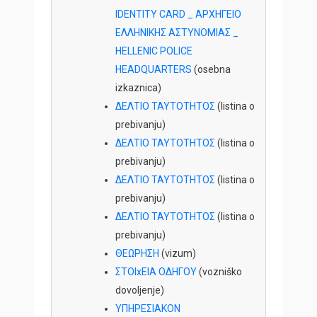
IDENTITY CARD _ ΑΡΧΗΓΕΙΟ
ΕΛΛΗΝΙΚΗΣ ΑΣΤΥΝΟΜΙΑΣ _
HELLENIC POLICE
HEADQUARTERS
(osebna
izkaznica)
ΔEΛTIO TAYTOTHTOΣ
(listina o
prebivanju)
ΔEΛTIO TAYTOTHTOΣ
(listina o
prebivanju)
ΔEΛTIO TAYTOTHTOΣ
(listina o
prebivanju)
ΔEΛTIO TAYTOTHTOΣ
(listina o
prebivanju)
ΘΕΩΡΗΣΗ
(vizum)
ΣTOIxEIA OΔHΓOY
(vozniško
dovoljenje)
ΥΠΗΡΕΣΙΑΚΟΝ