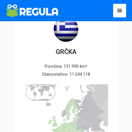
Пређи
Глав
на
избо
садржај
GRČKA
Površina: 131.990 km²
Stanovništvo: 11.244.118