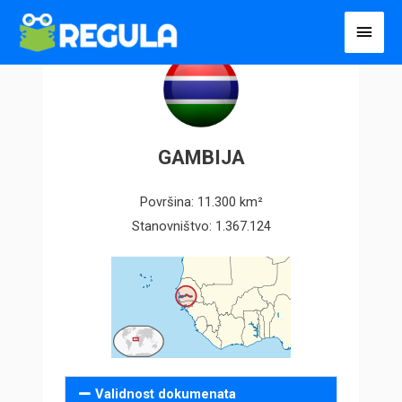
Пређи
Глав
на
избо
садржај
GAMBIJA
Površina: 11.300 km²
Stanovništvo: 1.367.124
Validnost dokumenata