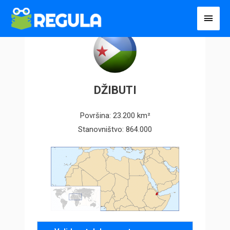
Пређи
Глав
на
избо
садржај
DŽIBUTI
Površina: 23.200 km²
Stanovništvo: 864.000