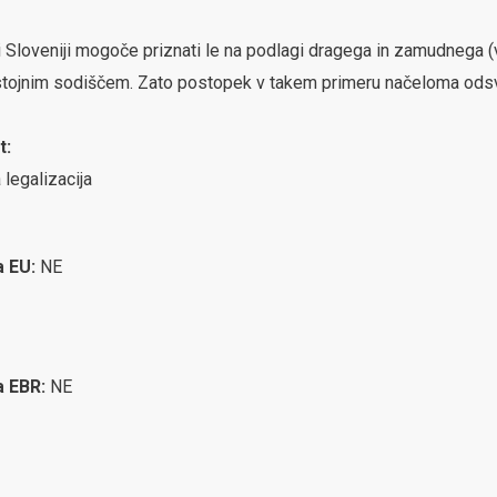
ki Sloveniji mogoče priznati le na podlagi dragega in zamudneg
ristojnim sodiščem. Zato postopek v takem primeru načeloma ods
t:
 legalizacija
a EU:
NE
ca EBR:
NE