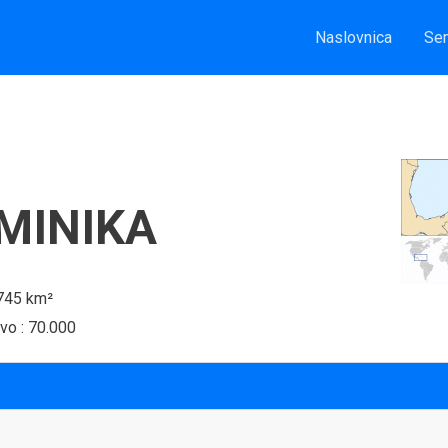
Naslovnica
Sem
MINIKA
 745 km²
vo : 70.000