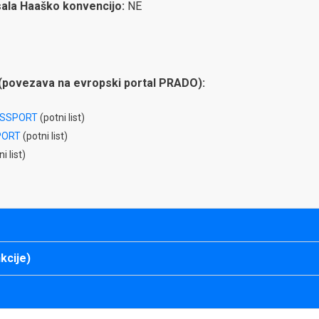
isala Haaško konvencijo:
NE
(povezava na evropski portal PRADO):
ASSPORT
(potni list)
PORT
(potni list)
i list)
kcije)