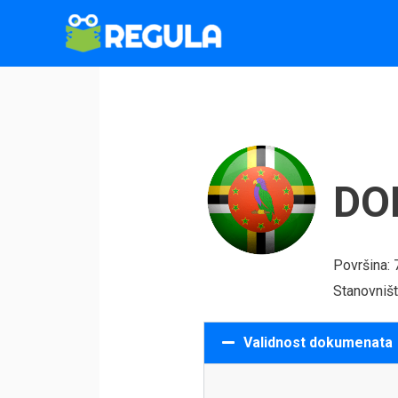
Пређи
на
садржај
DO
Površina:
Stanovništ
Validnost dokumenata