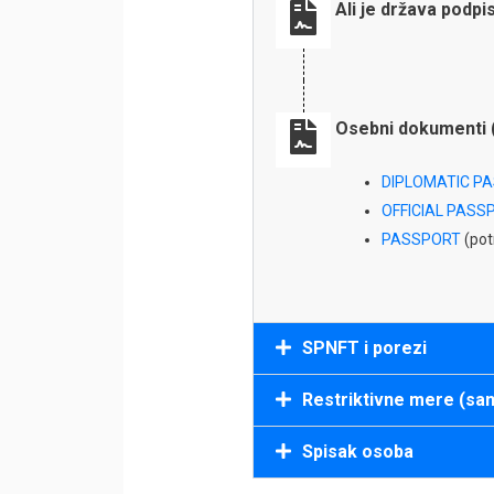
Ali je država podp
Osebni dokumenti 
DIPLOMATIC P
OFFICIAL PASS
PASSPORT
(potn
SPNFT i porezi
Restriktivne mere (san
Spisak osoba