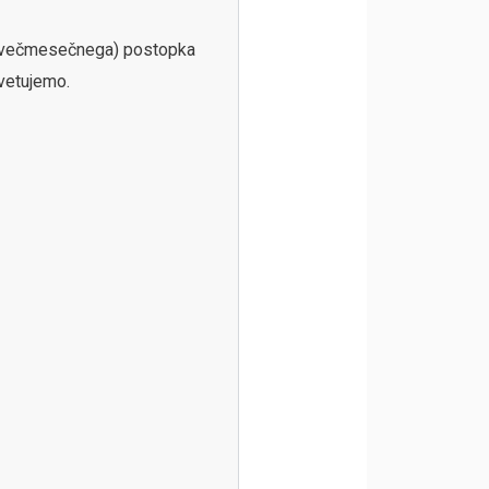
a (večmesečnega) postopka
vetujemo.