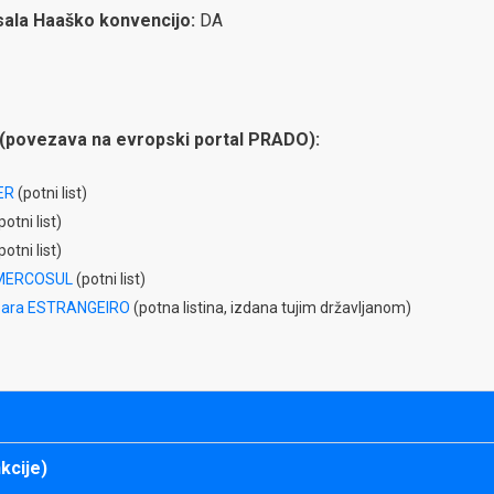
isala Haaško konvencijo:
DA
(povezava na evropski portal PRADO):
ER
(potni list)
potni list)
potni list)
MERCOSUL
(potni list)
ara ESTRANGEIRO
(potna listina, izdana tujim državljanom)
kcije)