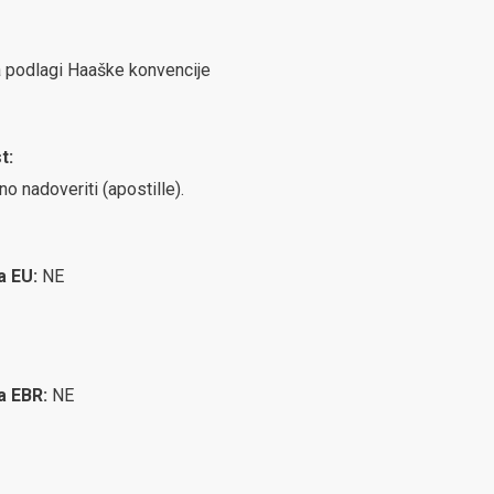
na podlagi Haaške konvencije
t:
no nadoveriti (apostille).
ca EU:
NE
ca EBR:
NE