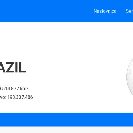
Naslovnica
Sem
AZIL
 8.514.877 km²
tvo: 193.337.486