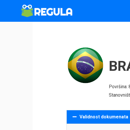
Пређи
на
садржај
BR
Površina:
Stanovniš
Validnost dokumenata