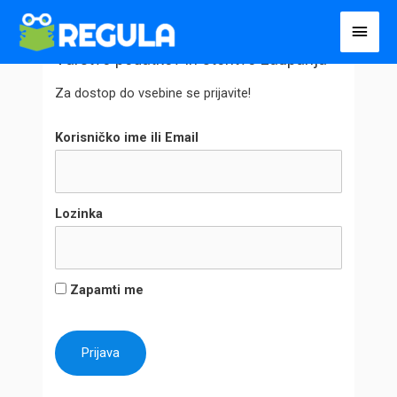
Пређи
Глав
на
избо
Varstvo podatkov in storitve zaupanja
садржај
Za dostop do vsebine se prijavite!
Korisničko ime ili Email
Lozinka
Zapamti me