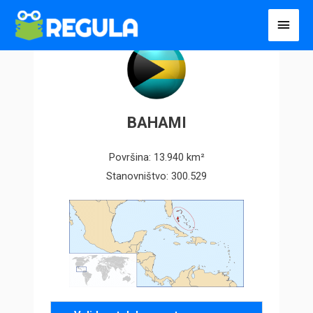
Пређи
Глав
на
избо
садржај
BAHAMI
Površina: 13.940 km²
Stanovništvo: 300.529