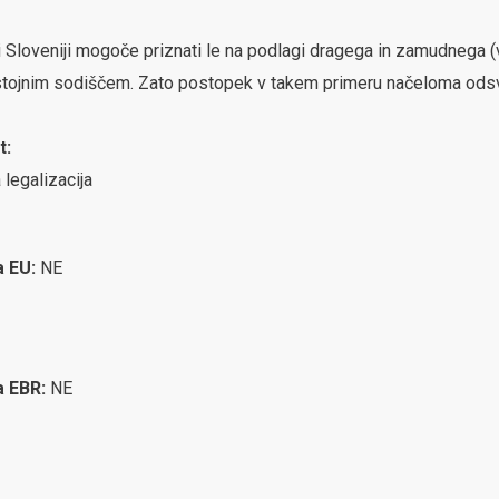
ki Sloveniji mogoče priznati le na podlagi dragega in zamudneg
ristojnim sodiščem. Zato postopek v takem primeru načeloma ods
t:
 legalizacija
a EU:
NE
ca EBR:
NE