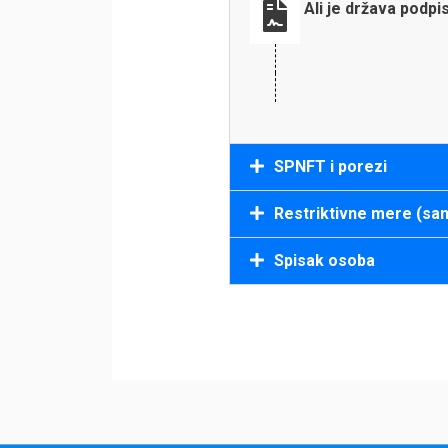
Ali je država podp
SPNFT i porezi
Restriktivne mere (san
Spisak osoba