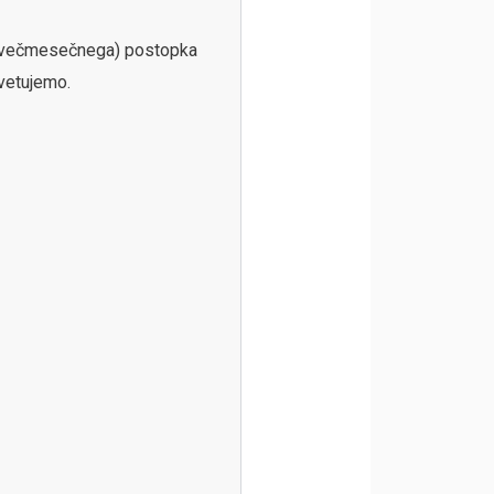
a (večmesečnega) postopka
vetujemo.