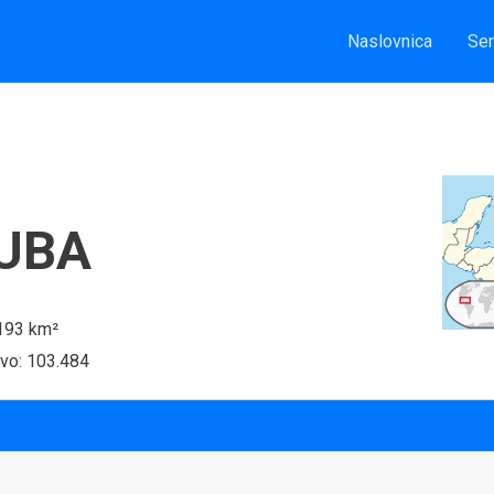
Naslovnica
Sem
UBA
 193 km²
tvo: 103.484