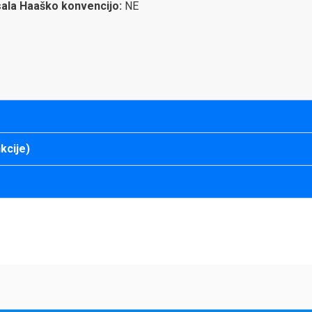
isala Haaško konvencijo:
NE
kcije)