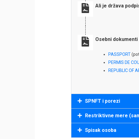
Ali je država podp
Osebni dokumenti 
PASSPORT
(pot
PERMIS DE COU
REPUBLIC OF 
SPNFT i porezi
Restriktivne mere (san
Spisak osoba