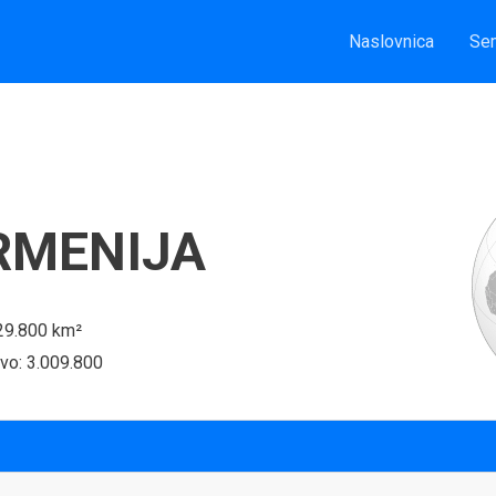
Naslovnica
Sem
RMENIJA
 29.800 km²
vo: 3.009.800