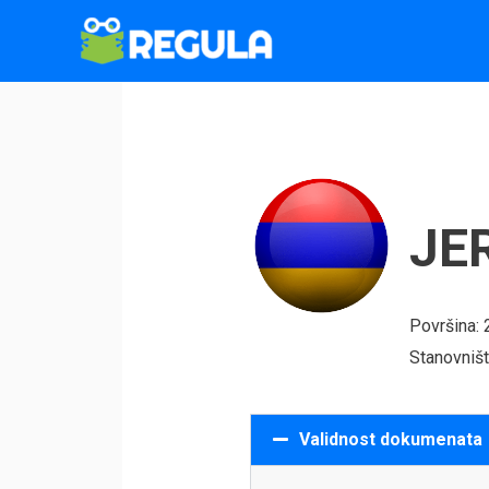
Пређи
на
садржај
JE
Površina:
Stanovništ
Validnost dokumenata