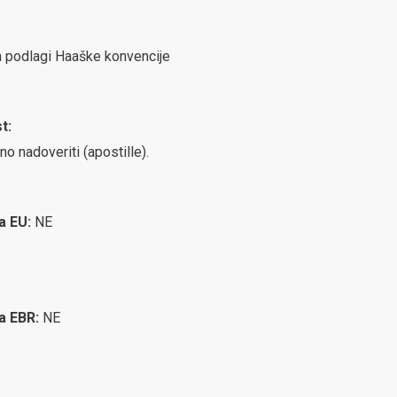
na podlagi Haaške konvencije
t:
no nadoveriti (apostille).
ca EU:
NE
ca EBR:
NE