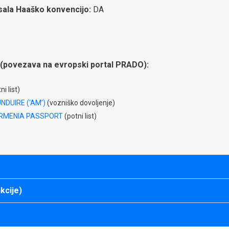
isala Haaško konvencijo:
DA
(povezava na evropski portal PRADO):
ni list)
NDUIRE (‘AM’)
(vozniško dovoljenje)
ARMENIA PASSPORT
(potni list)
kcije)