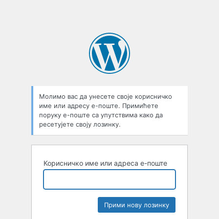
Молимо вас да унесете своје корисничко
име или адресу е-поште. Примићете
поруку е-поште са упутствима како да
ресетујете своју лозинку.
Корисничко име или адреса е-поште