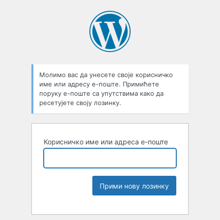
Молимо вас да унесете своје корисничко
име или адресу е-поште. Примићете
поруку е-поште са упутствима како да
ресетујете своју лозинку.
Корисничко име или адреса е-поште