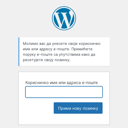
Молимо вас да унесете своје корисничко
име или адресу е-поште. Примићете
поруку е-поште са упутствима како да
ресетујете своју лозинку.
Корисничко име или адреса е-поште