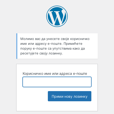
Молимо вас да унесете своје корисничко
име или адресу е-поште. Примићете
поруку е-поште са упутствима како да
ресетујете своју лозинку.
Корисничко име или адреса е-поште