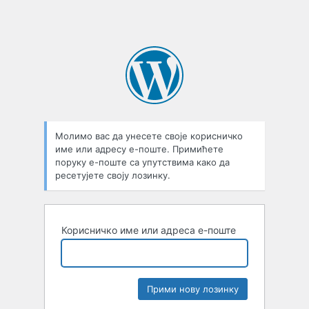
Молимо вас да унесете своје корисничко
име или адресу е-поште. Примићете
поруку е-поште са упутствима како да
ресетујете своју лозинку.
Корисничко име или адреса е-поште